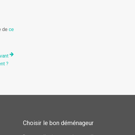
le de
ce
vant
nt ?
Choisir le bon déménageur