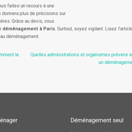
us faites un recours à une
 donnera plus de précisions sur
ières. Grâce au devis, vous
re
déménagement à Paris
. Surtout, soyez vigilant. Lisez l’artic
s au déménagement.
omment la
Quelles administrations et organismes prévenir a
un déménageme
énager
Déménagement seul