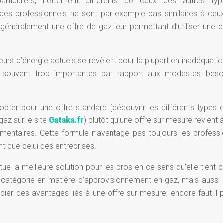
particuliers, nettement différents de ceux des autres ty
es professionnels ne sont par exemple pas similaires à ceu
 généralement une offre de gaz leur permettant d’utiliser une q
eurs d’énergie actuels se révèlent pour la plupart en inadéquati
en souvent trop importantes par rapport aux modestes beso
 d’opter pour une offre standard (découvrir les différents types d
az sur le site
Gataka.fr
) plutôt qu’une offre sur mesure revient 
ementaires. Cette formule n’avantage pas toujours les professi
t que celui des entreprises.
ue la meilleure solution pour les pros en ce sens qu’elle tient
 catégorie en matière d’approvisionnement en gaz, mais aussi 
icier des avantages liés à une offre sur mesure, encore faut-il 