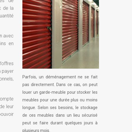
pes de
x de la
uantité
on avec
ins en
’offres
à payer
Parfois, un déménagement ne se fait
onnels,
pas directement. Dans ce cas, on peut
louer un garde-meuble pour stocker les
 compte
meubles pour une durée plus ou moins
de leur
longue. Selon ses besoins, le stockage
pouvoir
de ces meubles dans un lieu sécurisé
peut se faire durant quelques jours à
plusieurs mois.