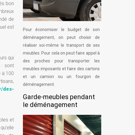
très bon
ombreux
andé de
uel est
Pour économiser le budget de son
déménagement, on peut choisir de
réaliser soi-même le transport de ses
meubles. Pour cela on peut faire appel à
urs qui
des proches pour transporter les
: sont
meubles imposants et faire des cartons
e à 100
et un camion ou un fourgon de
tisans,
déménagement.
r/des-
Garde-meubles pendant
le déménagement
ples et
qu’elle