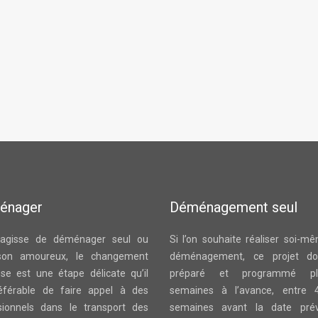
énager
Déménagement seul
s’agisse de déménager seul ou
Si l’on souhaite réaliser soi-m
son amoureux, le changement
déménagement, ce projet doi
sse est une étape délicate qu’il
préparé et programmé plu
éférable de faire appel à des
semaines à l’avance, entre 
sionnels dans le transport des
semaines avant la date pré