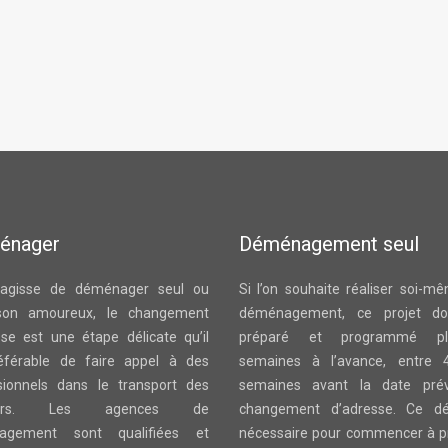
énager
Déménagement seul
s’agisse de déménager seul ou
Si l’on souhaite réaliser soi-m
son amoureux, le changement
déménagement, ce projet doi
sse est une étape délicate qu’il
préparé et programmé plu
éférable de faire appel à des
semaines à l’avance, entre 
sionnels dans le transport des
semaines avant la date pré
liers. Les agences de
changement d’adresse. Ce dé
agement sont qualifiées et
nécessaire pour commencer à p