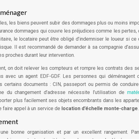
déménager
giles, les biens peuvent subir des dommages plus ou moins impo
urance dommages qui couvre les préjudices comme les pertes,
itaire, le locataire peut être obligé d’indemniser le loueur si ce 
 risque. Il est recommandé de demander à sa compagnie d’ass
s proches durant leur intervention.
nt, on doit relever les compteurs et rompre les contrats des s
-vous avec un agent EDF-GDF. Les personnes qui déménagent d
s certains documents : CIN, passeport ou permis de conduire
me du changement d’adresse nécessite l’utilisation de
maté
nsporter plus facilement ses objets encombrants dans les appar
 faire appel à un service de
location d’échelle monte-charge
.
gement
ne bonne organisation et par un excellent rangement. Par