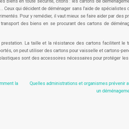
es biens en toute sécurité, citons : les cartons de déménageme
s… Ceux qui décident de déménager sans l’aide de spécialistes 
entés. Pour y remédier, il vaut mieux se faire aider par des p
e transport des biens en se procurant des cartons de déména
station. La taille et la résistance des cartons facilitent le tr
ortés, on peut utiliser des cartons pour vaisselle et cartons-pen
 plastiques sont des accessoires nécessaires pour protéger les
omment la
Quelles administrations et organismes prévenir a
un déménageme