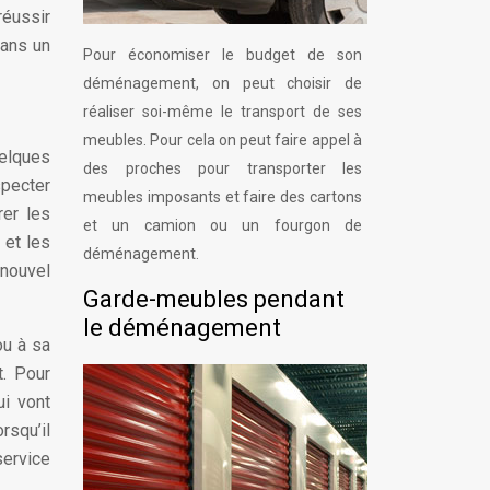
réussir
dans un
Pour économiser le budget de son
déménagement, on peut choisir de
réaliser soi-même le transport de ses
meubles. Pour cela on peut faire appel à
elques
des proches pour transporter les
specter
meubles imposants et faire des cartons
rer les
et un camion ou un fourgon de
 et les
déménagement.
 nouvel
Garde-meubles pendant
le déménagement
ou à sa
t. Pour
ui vont
rsqu’il
service