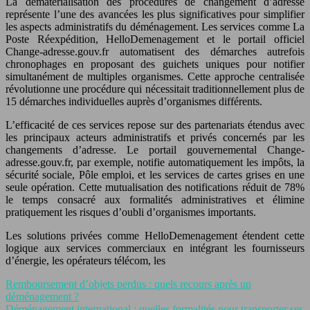
La dématérialisation des procédures de changement d’adresse
représente l’une des avancées les plus significatives pour simplifier
les aspects administratifs du déménagement. Les services comme La
Poste Réexpédition, HelloDemenagement et le portail officiel
Change-adresse.gouv.fr automatisent des démarches autrefois
chronophages en proposant des guichets uniques pour notifier
simultanément de multiples organismes. Cette approche centralisée
révolutionne une procédure qui nécessitait traditionnellement plus de
15 démarches individuelles auprès d’organismes différents.
L’efficacité de ces services repose sur des partenariats étendus avec
les principaux acteurs administratifs et privés concernés par les
changements d’adresse. Le portail gouvernemental Change-
adresse.gouv.fr, par exemple, notifie automatiquement les impôts, la
sécurité sociale, Pôle emploi, et les services de cartes grises en une
seule opération. Cette mutualisation des notifications réduit de 78%
le temps consacré aux formalités administratives et élimine
pratiquement les risques d’oubli d’organismes importants.
Les solutions privées comme HelloDemenagement étendent cette
logique aux services commerciaux en intégrant les fournisseurs
d’énergie, les opérateurs télécom, les
Remboursement d’objets perdus : quels recours après un
déménagement ?
Déménagement international : quelles formalités pour transporter ses