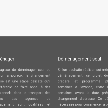
énager
Déménagement seul
s’agisse de déménager seul ou
Si l’on souhaite réaliser soi-m
son amoureux, le changement
déménagement, ce projet doi
sse est une étape délicate qu’il
préparé et programmé plu
éférable de faire appel à des
semaines à l’avance, entre 
sionnels dans le transport des
semaines avant la date pré
liers. Les agences de
changement d’adresse. Ce dé
agement sont qualifiées et
nécessaire pour commencer à p