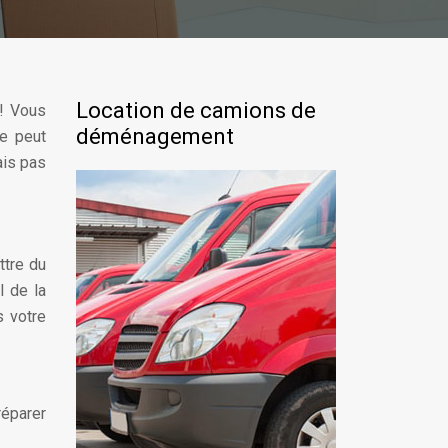
Location de camions de
 ! Vous
déménagement
ne peut
ais pas
ttre du
l de la
s votre
réparer