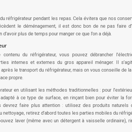
u du réfrigérateur pendant les repas. Cela évitera que nos conse
précèdent le déménagement, il est donc bon de ne pas faire d
in d’avoir plus de temps pour manger ce que l’on a déjà.
eur
ntenu du réfrigérateur, vous pouvez débrancher l’électric
ies internes et externes du gros appareil ménager. Il s’agi
après le transport du réfrigérateur, mais on vous conseille de la 
lace propre.
teur en utilisant les méthodes traditionnelles : pour l’extérieu
adapté à ce type de surface, en rinçant bien pour éviter la fo
us devrez faire plus attention : utilisez des produits naturels
du nettoyage, retirez d’abord toutes les parties mobiles du réfrigé
ouvez laver (même avec un détergent à vaisselle ordinaire), ri