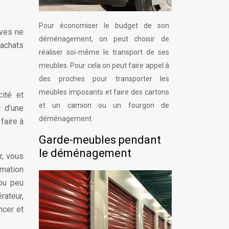
Pour économiser le budget de son
rves ne
déménagement, on peut choisir de
’achats
réaliser soi-même le transport de ses
meubles. Pour cela on peut faire appel à
des proches pour transporter les
meubles imposants et faire des cartons
ité et
et un camion ou un fourgon de
t d’une
déménagement.
faire à
Garde-meubles pendant
le déménagement
r, vous
rmation
 ou peu
rateur,
ncer et