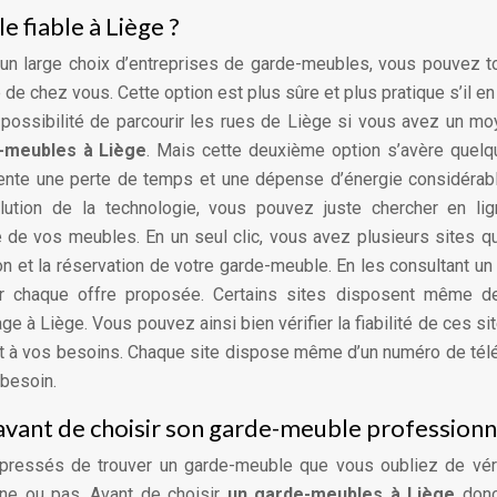
fiable à Liège ?
’un large choix d’entreprises de garde-meubles, vous pouvez t
de chez vous. Cette option est plus sûre et plus pratique s’il en
 possibilité de parcourir les rues de Liège si vous avez un m
-meubles à Liège
. Mais cette deuxième option s’avère quel
résente une perte de temps et une dépense d’énergie considérab
volution de la technologie, vous pouvez juste chercher en li
 de vos meubles. En un seul clic, vous avez plusieurs sites q
on et la réservation de votre garde-meuble. En les consultant un 
sur chaque offre proposée. Certains sites disposent même de
 à Liège. Vous pouvez ainsi bien vérifier la fiabilité de ces sit
ent à vos besoins. Chaque site dispose même d’un numéro de té
 besoin.
avant de choisir son garde-meuble professionn
t pressés de trouver un garde-meuble que vous oubliez de véri
nne ou pas. Avant de choisir
un garde-meubles à Liège
donc