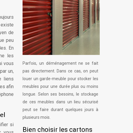
oujours
 existe
oyen de
que peu
les. En
gne les
ui vous
Parfois, un déménagement ne se fait
par un,
pas directement. Dans ce cas, on peut
 liens
louer un garde-meuble pour stocker les
es afin
meubles pour une durée plus ou moins
léphone
longue. Selon ses besoins, le stockage
de ces meubles dans un lieu sécurisé
peut se faire durant quelques jours à
el
plusieurs mois.
fier si
Bien choisir les cartons
, vous