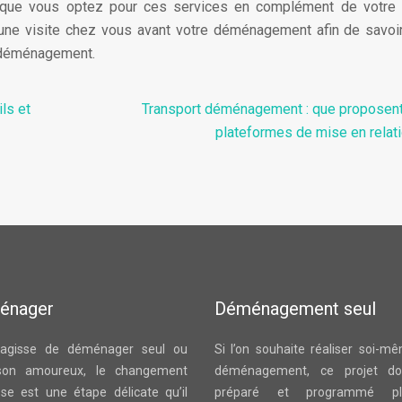
lorsque vous optez pour ces services en complément de votre
r une visite chez vous avant votre déménagement afin de savoi
e déménagement.
ls et
Transport déménagement : que proposent
plateformes de mise en relati
énager
Déménagement seul
s’agisse de déménager seul ou
Si l’on souhaite réaliser soi-m
son amoureux, le changement
déménagement, ce projet doi
sse est une étape délicate qu’il
préparé et programmé plu