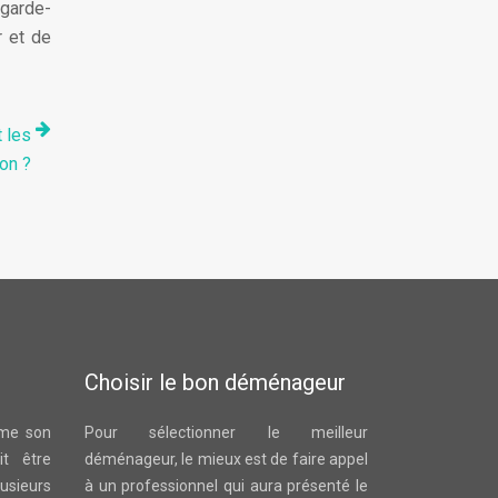
 garde-
r et de
 les
on ?
Choisir le bon déménageur
ême son
Pour sélectionner le meilleur
t être
déménageur, le mieux est de faire appel
sieurs
à un professionnel qui aura présenté le