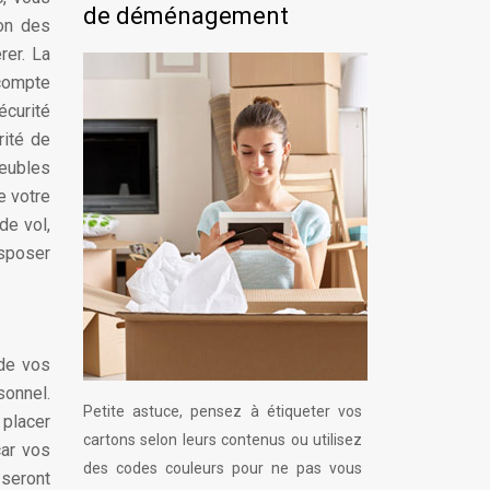
de déménagement
ion des
rer. La
 compte
écurité
rité de
meubles
e votre
de vol,
isposer
 de vos
sonnel.
Petite astuce, pensez à étiqueter vos
 placer
cartons selon leurs contenus ou utilisez
car vos
des codes couleurs pour ne pas vous
 seront