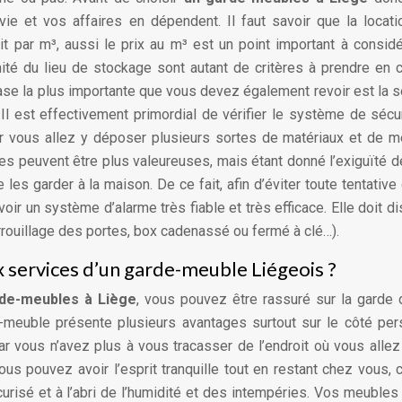
 vie et vos affaires en dépendent. Il faut savoir que la locat
 par m³, aussi le prix au m³ est un point important à considé
imité du lieu de stockage sont autant de critères à prendre en
ase la plus importante que vous devez également revoir est la s
Il est effectivement primordial de vérifier le système de sécu
ar vous allez y déposer plusieurs sortes de matériaux et de 
s peuvent être plus valeureuses, mais étant donné l’exiguïté d
 les garder à la maison. De ce fait, afin d’éviter toute tentative 
oir un système d’alarme très fiable et très efficace. Elle doit d
rouillage des portes, box cadenassé ou fermé à clé…).
x services d’un garde-meuble Liégeois ?
de-meubles à Liège
, vous pouvez être rassuré sur la garde
-meuble présente plusieurs avantages surtout sur le côté per
r vous n’avez plus à vous tracasser de l’endroit où vous allez
s pouvez avoir l’esprit tranquille tout en restant chez vous, 
curisé et à l’abri de l’humidité et des intempéries. Vos meubles