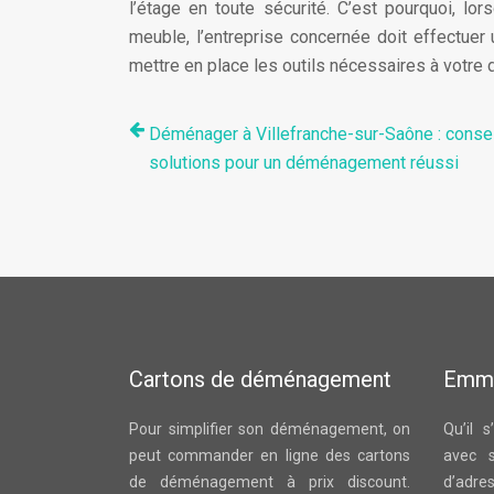
l’étage en toute sécurité. C’est pourquoi, 
meuble, l’entreprise concernée doit effectue
mettre en place les outils nécessaires à votr
Déménager à Villefranche-sur-Saône : consei
solutions pour un déménagement réussi
Cartons de déménagement
Emm
Pour simplifier son déménagement, on
Qu’il 
peut commander en ligne des cartons
avec 
de déménagement à prix discount.
d’adre