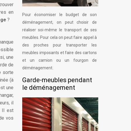
trouver
ires en
Pour économiser le budget de son
ège
?
déménagement, on peut choisir de
réaliser soi-même le transport de ses
meubles. Pour cela on peut faire appel à
 manque
des proches pour transporter les
essible
meubles imposants et faire des cartons
si, une
et un camion ou un fourgon de
arde de
déménagement.
e sorte
Garde-meubles pendant
inée (à
le déménagement
est une
hangar,
urs, il
Il est
 de vos