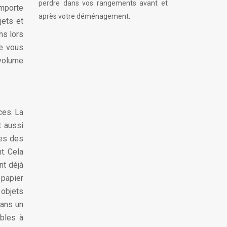
perdre dans vos rangements avant et
importe
après votre déménagement.
ets et
ns lors
ue vous
 volume
.
ces. La
t aussi
res des
t. Cela
nt déjà
 papier
 objets
dans un
ubles à