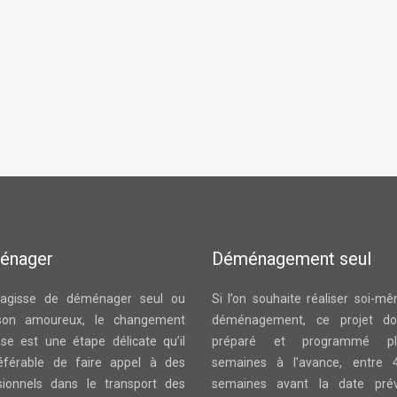
énager
Déménagement seul
s’agisse de déménager seul ou
Si l’on souhaite réaliser soi-m
son amoureux, le changement
déménagement, ce projet doi
sse est une étape délicate qu’il
préparé et programmé plu
éférable de faire appel à des
semaines à l’avance, entre 
sionnels dans le transport des
semaines avant la date pré